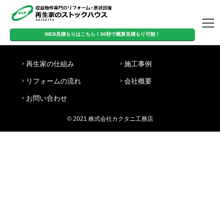
トップページ
WEB見積もりはこちら！30秒で概算見積もり可能！
営
WEB見積もりはこちら！
定
日
業
8:00-
再生家の仕組み
施工事例
休
曜・
時
20:00
30秒で概算見積もり可能！
日
祝日
間
リフォームの流れ
会社概要
再生家の仕組み
施工事例
リフォームの流
会社概要
お問い合わせ
お問い合わせ
れ
© 2021 株式会社カクタニ工務店