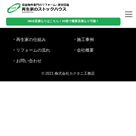
トップページ
WEB見積もりはこちら！30秒で概算見積もり可能！
営
WEB見積もりはこちら！
定
日
業
8:00-
再生家の仕組み
施工事例
休
曜・
時
20:00
30秒で概算見積もり可能！
日
祝日
間
リフォームの流れ
会社概要
再生家の仕組み
施工事例
リフォームの流
会社概要
お問い合わせ
お問い合わせ
れ
© 2021 株式会社カクタニ工務店