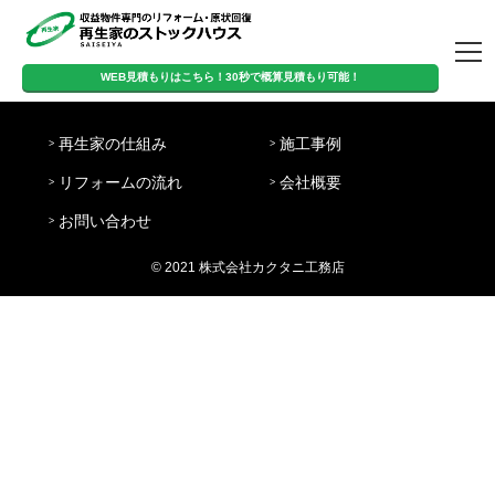
トップページ
WEB見積もりはこちら！30秒で概算見積もり可能！
営
WEB見積もりはこちら！
定
日
業
8:00-
再生家の仕組み
施工事例
休
曜・
時
20:00
30秒で概算見積もり可能！
日
祝日
間
リフォームの流れ
会社概要
再生家の仕組み
施工事例
リフォームの流
会社概要
お問い合わせ
お問い合わせ
れ
© 2021 株式会社カクタニ工務店