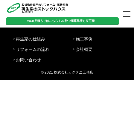
トップページ
WEB見積もりはこちら！30秒で概算見積もり可能！
営
WEB見積もりはこちら！
定
日
業
8:00-
再生家の仕組み
施工事例
休
曜・
時
20:00
30秒で概算見積もり可能！
日
祝日
間
リフォームの流れ
会社概要
再生家の仕組み
施工事例
リフォームの流
会社概要
お問い合わせ
お問い合わせ
れ
© 2021 株式会社カクタニ工務店