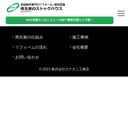
トップページ
WEB見積もりはこちら！30秒で概算見積もり可能！
営
WEB見積もりはこちら！
定
日
業
8:00-
再生家の仕組み
施工事例
休
曜・
時
20:00
30秒で概算見積もり可能！
日
祝日
間
リフォームの流れ
会社概要
再生家の仕組み
施工事例
リフォームの流
会社概要
お問い合わせ
お問い合わせ
れ
© 2021 株式会社カクタニ工務店