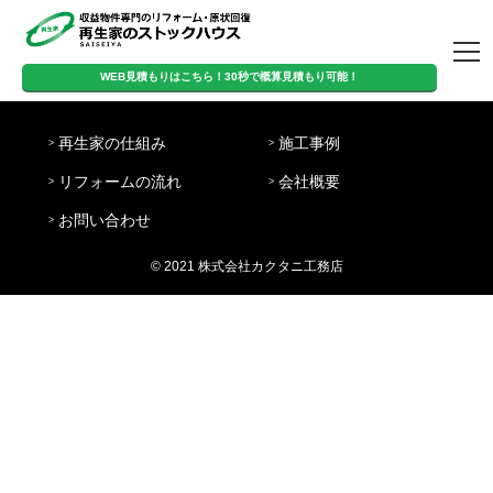
トップページ
WEB見積もりはこちら！30秒で概算見積もり可能！
営
WEB見積もりはこちら！
定
日
業
8:00-
再生家の仕組み
施工事例
休
曜・
時
20:00
30秒で概算見積もり可能！
日
祝日
間
リフォームの流れ
会社概要
再生家の仕組み
施工事例
リフォームの流
会社概要
お問い合わせ
お問い合わせ
れ
© 2021 株式会社カクタニ工務店