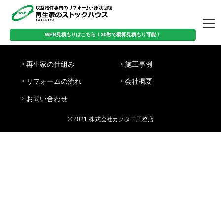
トップページ
WEB見積もりはこちら！30秒で概算見積もり可能！
営
WEB見積もりはこちら！
定
日
業
8:00-
再生家の仕組み
施工事例
休
曜・
時
20:00
30秒で概算見積もり可能！
日
祝日
間
リフォームの流れ
会社概要
再生家の仕組み
施工事例
リフォームの流
会社概要
お問い合わせ
お問い合わせ
れ
© 2021 株式会社カクタニ工務店