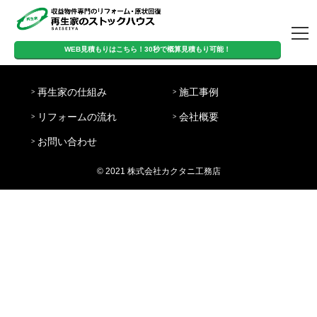
トップページ
WEB見積もりはこちら！30秒で概算見積もり可能！
営
WEB見積もりはこちら！
定
日
業
8:00-
再生家の仕組み
施工事例
休
曜・
時
20:00
30秒で概算見積もり可能！
日
祝日
間
リフォームの流れ
会社概要
再生家の仕組み
施工事例
リフォームの流
会社概要
お問い合わせ
お問い合わせ
れ
© 2021 株式会社カクタニ工務店